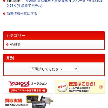
前の記事 ：
FA機器 買取価格・三菱電機 インバータ FR-E720S-
0.75K (生産終了モデル)
新着情報一覧に戻る
カテゴリー
FA機器
月別